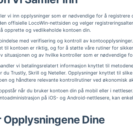
ler vi inn opplysninger som er nødvendige for å registrere
 den offisielle LocoWin-nettsiden og velger registreringsalte
å opprette og vedlikeholde kontoen din.
ndelse med verifisering og kontroll av kontoopplysninger.
 til kontoen er riktig, og for å støtte våre rutiner for sik
v situasjonen og av hvilke kontroller som er nødvendige fo
handler vi betalingsrelatert informasjon knyttet til metodene
r du Trustly, Skrill og Neteller. Opplysninger knyttet til sli
en og håndtere relevante kontrollrutiner ved økonomisk akt
står når du bruker kontoen din på mobil eller i nettleser. 
kontoadministrasjon på iOS- og Android-nettlesere, kan enk
r Opplysningene Dine