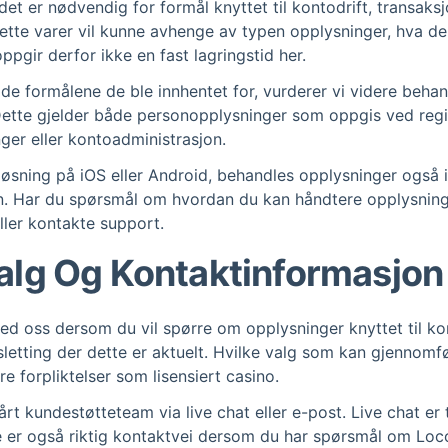
et er nødvendig for formål knyttet til kontodrift, transak
dette varer vil kunne avhenge av typen opplysninger, hva de h
oppgir derfor ikke en fast lagringstid her.
 de formålene de ble innhentet for, vurderer vi videre beh
. Dette gjelder både personopplysninger som oppgis ved reg
ger eller kontoadministrasjon.
øsning på iOS eller Android, behandles opplysninger også i t
n. Har du spørsmål om hvordan du kan håndtere opplysninge
eller kontakte support.
alg Og Kontaktinformasjon
ed oss dersom du vil spørre om opplysninger knyttet til ko
letting der dette er aktuelt. Hvilke valg som kan gjennomføre
e forpliktelser som lisensiert casino.
rt kundestøtteteam via live chat eller e-post. Live chat er t
te er også riktig kontaktvei dersom du har spørsmål om Loc