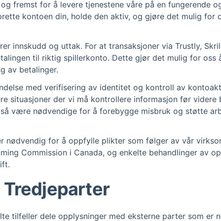
 og fremst for å levere tjenestene våre på en fungerende og
ette kontoen din, holde den aktiv, og gjøre det mulig for 
r innskudd og uttak. For at transaksjoner via Trustly, Skril
lingen til riktig spillerkonto. Dette gjør det mulig for oss
ng av betalinger.
ndelse med verifisering av identitet og kontroll av kontoakt
re situasjoner der vi må kontrollere informasjon før videre b
også være nødvendige for å forebygge misbruk og støtte a
er nødvendig for å oppfylle plikter som følger av vår virksom
ming Commission i Canada, og enkelte behandlinger av opp
ft.
 Tredjeparter
elte tilfeller dele opplysninger med eksterne parter som er 