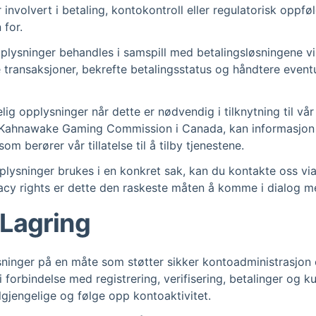
r involvert i betaling, kontokontroll eller regulatorisk oppf
 for.
ysninger behandles i samspill med betalingsløsningene vi til
transaksjoner, bekrefte betalingsstatus og håndtere eventue
elig opplysninger når dette er nødvendig i tilknytning til vår
v Kahnawake Gaming Commission i Canada, kan informasjon 
om berører vår tillatelse til å tilby tjenestene.
ysninger brukes i en konkret sak, kan du kontakte oss via l
cy rights er dette den raskeste måten å komme i dialog m
 Lagring
sninger på en måte som støtter sikker kontoadministrasjon 
 forbindelse med registrering, verifisering, betalinger og k
ilgjengelige og følge opp kontoaktivitet.